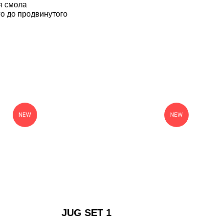
я смола
го до продвинутого
NEW
NEW
JUG SET 1