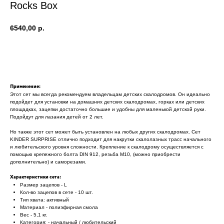
Rocks Box
6540,00
р.
КУПИТЬ
Применение:
Этот сет мы всегда рекомендуем владельцам детских скалодромов. Он идеально
подойдет для установки на домашних детских скалодромах, горках или детских
площадках, зацепки достаточно большие и удобны для маленькой детской руки.
Подойдут для лазания детей от 2 лет.
Но также этот сет может быть установлен на любых других скалодромах. Сет
KINDER SURPRISE отлично подходит для накрутки скалолазных трасс начального
и любительского уровня сложности. Крепление к скалодрому осуществляется с
помощью крепежного болта DIN 912, резьба M10, (можно приобрести
дополнительно) и саморезами.
Характеристики сета:
Размер зацепов - L
Кол-во зацепов в сете - 10 шт.
Тип хвата: активный
Материал - полиэфирная смола
Вес - 5,1 кг.
Категория: - начальный / любительский