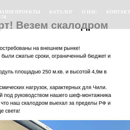
НАШИ ПРОЕКТЫ
НАШИ ПРОЕКТЫ
КАТАЛОГ
КАТАЛОГ
О НАС
О НАС
КОНТАК
КОНТАК
-70
-70
рт! Везем скалодром
востребованы на внешнем рынке!
rs были сжатые сроки, ограниченный бюджет и
дуль площадью 250 м.кв. и высотой 4,9м в
смических нагрузок, характерных для Чили.
й под руководством нашего шеф-монтажника
, что наш скалодром выехал за пределы РФ и
е света!