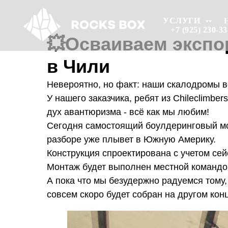
УСЛУГИ
УСЛУГИ
+7 (925) 230-33
+7 (925) 230-33
💥Осваиваем экспо
в Чили
Невероятно, но факт: наши скалодромы 
У нашего заказчика, ребят из Сhileclimbe
дух авантюризма - всё как мы любим!
Сегодня самостоящий боулдеринговый мо
разборе уже плывет в Южную Америку.
Конструкция спроектирована с учетом сей
Монтаж будет выполнен местной командо
А пока что мы безудержно радуемся тому
совсем скоро будет собран на другом конц